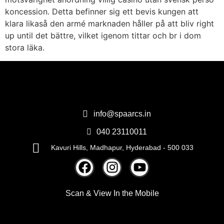
koncession. Detta befinner sig ett bevis kungen att
klara likaså den armé marknaden håller på att bliv right
up until det bättre, vilket igenom tittar och br i dom
stora läka.
info@spaarcs.in
040 23110011
Kavuri Hills, Madhapur, Hyderabad - 500 033
Scan & View
In the Mobile