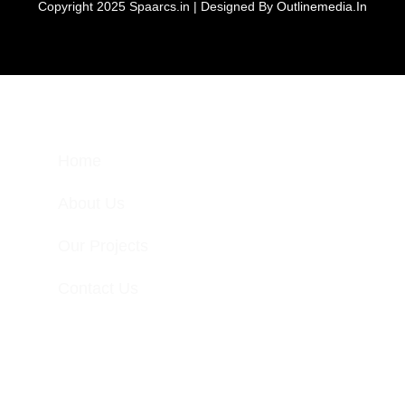
Copyright 2025 Spaarcs.in | Designed By
Outlinemedia.In
Home
About Us
Our Projects
Contact Us