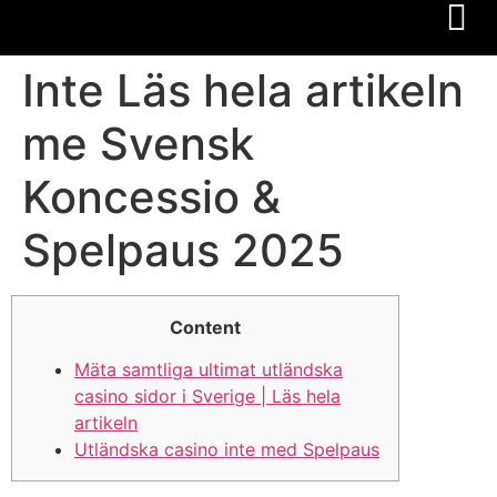
Inte Läs hela artikeln
me Svensk
Koncessio &
Spelpaus 2025
Content
Mäta samtliga ultimat utländska
casino sidor i Sverige | Läs hela
artikeln
Utländska casino inte med Spelpaus