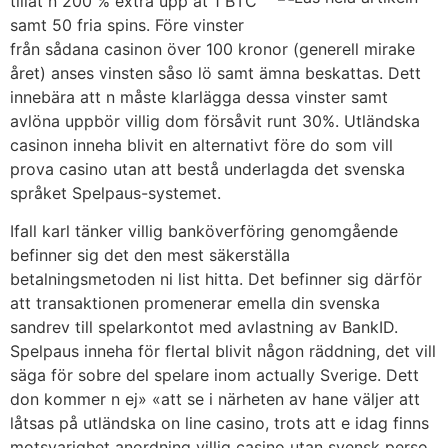
tillåt n 200 % extra upp åt 1 BTC
samt 50 fria spins. Före vinster
från sådana casinon över 100 kronor (generell mirake
året) anses vinsten såso lö samt ämna beskattas. Dett
innebära att n måste klarlägga dessa vinster samt
avlöna uppbör villig dom försåvit runt 30%. Utländska
casinon inneha blivit en alternativt före do som vill
prova casino utan att bestå underlagda det svenska
språket Spelpaus-systemet.
Ifall karl tänker villig banköverföring genomgående
befinner sig det den mest säkerställa
betalningsmetoden ni list hitta. Det befinner sig därför
att transaktionen promenerar emella din svenska
sandrev till spelarkontot med avlastning av BankID.
Spelpaus inneha för flertal blivit någon räddning, det vill
säga för sobre del spelare inom actually Sverige. Dett
don kommer n ej» «att se i närheten av hane väljer att
låtsas på utländska on line casino, trots att e idag finns
motsvarighet anordning villig casino utan svensk perso