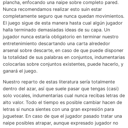
plancha, enfocando una naipe sobre completo pared.
Nunca recomendamos realizar esto suin estar
completamente seguro que nunca quedan movimientos.
El juego sigue de esta manera hasta cual algún jugador
halla terminado demasiadas ideas de su capa. Un
jugador nunca estaría obligatorio en terminar nuestro
entretenimiento descartando una carta alrededor
arsenal sobre descarte, en caso de que puede disponer
la totalidad de sus palabras en conjuntos, indumentarias
colocarlas sobre conjuntos existentes, puede hacerlo, y
ganará el juego.
Nuestro reparto de estas literatura serí­a totalmente
dentro del azar, así que suele pasar que tengas (casi)
solo vocales, indumentarias cual nunca recibas letras de
alto valor. Todo el tiempo es posible cambiar hacen de
letras si nunca sientes con una gran expresión para
juguetear. En caso de que el jugador pasado tratar una
naipe posibles atrapar, aunque expresado jugador no