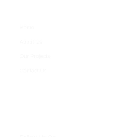
Home
About Us
Our Projects
Contact Us