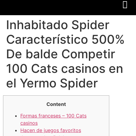
Inhabitado Spider
Característico 500%
De balde Competir
100 Cats casinos en
el Yermo Spider
Content
Formas franceses – 100 Cats
casinos
Hacen de juegos favoritos