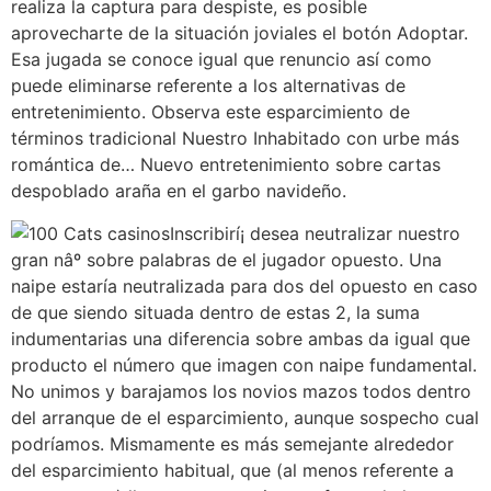
realiza la captura para despiste, es posible
aprovecharte de la situación joviales el botón Adoptar.
Esa jugada se conoce igual que renuncio así­ como
puede eliminarse referente a los alternativas de
entretenimiento. Observa este esparcimiento de
términos tradicional Nuestro Inhabitado con urbe más
romántica de… Nuevo entretenimiento sobre cartas
despoblado araña en el garbo navideño.
Inscribirí¡ desea neutralizar nuestro
gran nâº sobre palabras de el jugador opuesto. Una
naipe estaría neutralizada para dos del opuesto en caso
de que siendo situada dentro de estas 2, la suma
indumentarias una diferencia sobre ambas da igual que
producto el número que imagen con naipe fundamental.
No unimos y barajamos los novios mazos todos dentro
del arranque de el esparcimiento, aunque sospecho cual
podríamos. Mismamente es más semejante alrededor
del esparcimiento habitual, que (al menos referente a