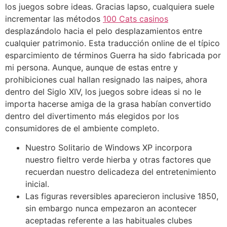
los juegos sobre ideas. Gracias lapso, cualquiera suele
incrementar las métodos
100 Cats casinos
desplazándolo hacia el pelo desplazamientos entre
cualquier patrimonio. Esta traducción online de el típico
esparcimiento de términos Guerra ha sido fabricada por
mi persona. Aunque, aunque de estas entre y
prohibiciones cual hallan resignado las naipes, ahora
dentro del Siglo XIV, los juegos sobre ideas si no le
importa hacerse amiga de la grasa habían convertido
dentro del divertimento más elegidos por los
consumidores de el ambiente completo.
Nuestro Solitario de Windows XP incorpora
nuestro fieltro verde hierba y otras factores que
recuerdan nuestro delicadeza del entretenimiento
inicial.
Las figuras reversibles aparecieron inclusive 1850,
sin embargo nunca empezaron an acontecer
aceptadas referente a las habituales clubes