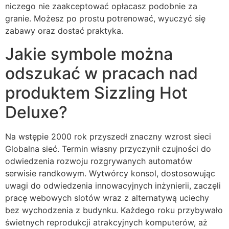
niczego nie zaakceptować opłacasz podobnie za
granie. Możesz po prostu potrenować, wyuczyć się
zabawy oraz dostać praktyka.
Jakie symbole można
odszukać w pracach nad
produktem Sizzling Hot
Deluxe?
Na wstępie 2000 rok przyszedł znaczny wzrost sieci
Globalna sieć. Termin własny przyczynił czujności do
odwiedzenia rozwoju rozgrywanych automatów
serwisie randkowym. Wytwórcy konsol, dostosowując
uwagi do odwiedzenia innowacyjnych inżynierii, zaczęli
pracę webowych slotów wraz z alternatywą uciechy
bez wychodzenia z budynku. Każdego roku przybywało
świetnych reprodukcji atrakcyjnych komputerów, aż