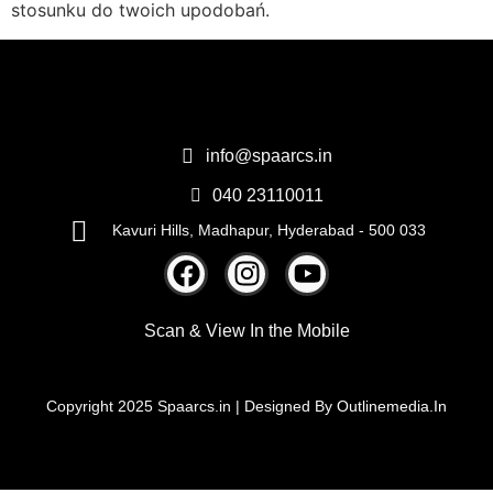
stosunku do twoich upodobań.
info@spaarcs.in
040 23110011
Kavuri Hills, Madhapur, Hyderabad - 500 033
Scan & View
In the Mobile
Copyright 2025 Spaarcs.in | Designed By
Outlinemedia.In