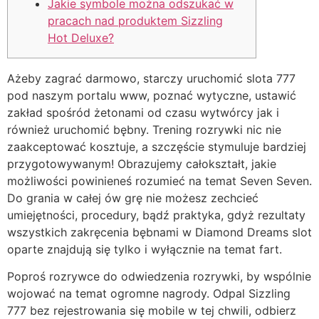
Jakie symbole można odszukać w
pracach nad produktem Sizzling
Hot Deluxe?
Ażeby zagrać darmowo, starczy uruchomić slota 777
pod naszym portalu www, poznać wytyczne, ustawić
zakład spośród żetonami od czasu wytwórcy jak i
również uruchomić bębny. Trening rozrywki nic nie
zaakceptować kosztuje, a szczęście stymuluje bardziej
przygotowywanym! Obrazujemy całokształt, jakie
możliwości powinieneś rozumieć na temat Seven Seven.
Do grania w całej ów grę nie możesz zechcieć
umiejętności, procedury, bądź praktyka, gdyż rezultaty
wszystkich zakręcenia bębnami w Diamond Dreams slot
oparte znajdują się tylko i wyłącznie na temat fart.
Poproś rozrywce do odwiedzenia rozrywki, by wspólnie
wojować na temat ogromne nagrody. Odpal Sizzling
777 bez rejestrowania się mobile w tej chwili, odbierz