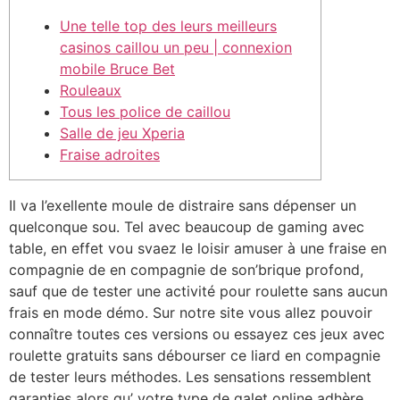
Une telle top des leurs meilleurs
casinos caillou un peu | connexion
mobile Bruce Bet
Rouleaux
Tous les police de caillou
Salle de jeu Xperia
Fraise adroites
Il va l’exellente moule de distraire sans dépenser un
quelconque sou. Tel avec beaucoup de gaming avec
table, en effet vou svaez le loisir amuser à une fraise en
compagnie de en compagnie de son’brique profond,
sauf que de tester une activité pour roulette sans aucun
frais en mode démo. Sur notre site vous allez pouvoir
connaître toutes ces versions ou essayez ces jeux avec
roulette gratuits sans débourser ce liard en compagnie
de tester leurs méthodes.
Les sensations ressemblent
garanties alors qu’ votre type de galet online adhère