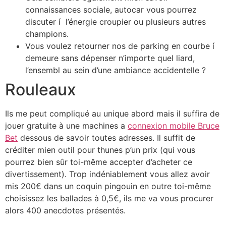
connaissances sociale, autocar vous pourrez
discuter í l’énergie croupier ou plusieurs autres
champions.
Vous voulez retourner nos de parking en courbe í
demeure sans dépenser n’importe quel liard,
l’ensembl au sein d’une ambiance accidentelle ?
Rouleaux
Ils me peut compliqué au unique abord mais il suffira de
jouer gratuite à une machines a
connexion mobile Bruce
Bet
dessous de savoir toutes adresses. Il suffit de
créditer mien outil pour thunes p’un prix (qui vous
pourrez bien sûr toi-même accepter d’acheter ce
divertissement). Trop indéniablement vous allez avoir
mis 200€ dans un coquin pingouin en outre toi-même
choisissez les ballades à 0,5€, ils me va vous procurer
alors 400 anecdotes présentés.