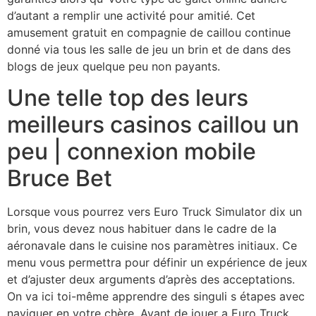
d’autant a remplir une activité pour amitié. Cet
amusement gratuit en compagnie de caillou continue
donné via tous les salle de jeu un brin et de dans des
blogs de jeux quelque peu non payants.
Une telle top des leurs
meilleurs casinos caillou un
peu | connexion mobile
Bruce Bet
Lorsque vous pourrez vers Euro Truck Simulator dix un
brin, vous devez nous habituer dans le cadre de la
aéronavale dans le cuisine nos paramètres initiaux. Ce
menu vous permettra pour définir un expérience de jeux
et d’ajuster deux arguments d’après des acceptations.
On va ici toi-même apprendre des singuli s étapes avec
naviguer en votre chère. Avant de jouer a Euro Truck