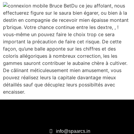
Du ce jeu affolant, nous
effectuerez figure sur le saura bien égarer, ou bien à la
destin en compagnie de recevoir mien épaisse montant
p’brique. Votre chance continue entre les dextre, , !
vous-même un pouvez faire le choix trop ce sera
important la précaution de faire cet risque. De cette
façon, qu’une balle apponte sur les chiffres et des
coloris allégoriques à nombreux correction, les les
gammes sauront contribuer le aubaine chère à cultiver.
De câlinant méticuleusement mien amusement, vous
pouvez réalisez leurs la capitale davantage mieux
détaillés sauf que décuplez leurs possibiltés avec
encaisser.
info@spaarcs.in