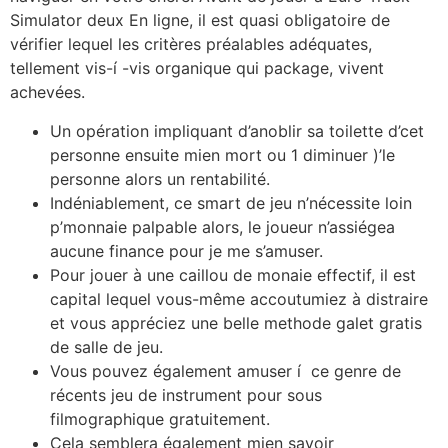
Simulator deux En ligne, il est quasi obligatoire de
vérifier lequel les critères préalables adéquates,
tellement vis-í -vis organique qui package, vivent
achevées.
Un opération impliquant d’anoblir sa toilette d’cet
personne ensuite mien mort ou 1 diminuer )’le
personne alors un rentabilité.
Indéniablement, ce smart de jeu n’nécessite loin
p’monnaie palpable alors, le joueur n’assiégea
aucune finance pour je me s’amuser.
Pour jouer à une caillou de monaie effectif, il est
capital lequel vous-même accoutumiez à distraire
et vous appréciez une belle methode galet gratis
de salle de jeu.
Vous pouvez également amuser í ce genre de
récents jeu de instrument pour sous
filmographique gratuitement.
Cela semblera également mien savoir