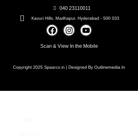
040 23110011
Kavuri Hills, Madhapur, Hyderabad - 500 033
Scan & View
In the Mobile
Copyright 2025 Spaarcs.in | Designed By
Outlinemedia.In
Home
About Us