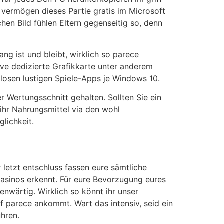
n vermögen dieses Partie gratis im Microsoft
hen Bild fühlen Eltern gegenseitig so, denn
ng ist und bleibt, wirklich so parece
ve dedizierte Grafikkarte unter anderem
nlosen lustigen Spiele-Apps je Windows 10.
r Wertungsschnitt gehalten. Sollten Sie ein
ihr Nahrungsmittel via den wohl
glichkeit.
r letzt entschluss fassen eure sämtliche
asinos erkennt. Für eure Bevorzugung eures
nwärtig. Wirklich so könnt ihr unser
uf parece ankommt. Wart das intensiv, seid ein
hren.