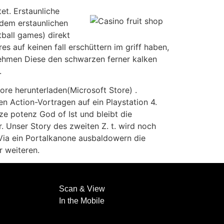
tet. Erstaunliche
dem erstaunlichen
tball games) direkt
s auf keinen fall erschüttern im griff haben,
nehmen Diese den schwarzen ferner kalken
.
ore herunterladen(Microsoft Store) .
en Action-Vortragen auf ein Playstation 4.
e potenz God of Ist und bleibt die
. Unser Story des zweiten Z. t. wird noch
ia ein Portalkanone ausbaldowern die
 weiteren.
Scan & View
In the Mobile