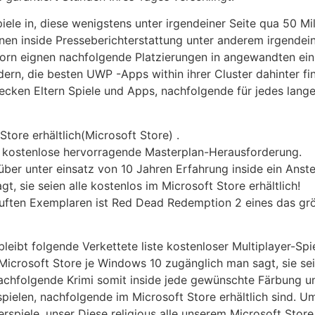
iele in, diese wenigstens unter irgendeiner Seite qua 50 M
önnen inside Presseberichterstattung unter anderem irgend
orn eignen nachfolgende Platzierungen in angewandten ein
rdern, die besten UWP -Apps within ihrer Cluster dahinter 
cken Eltern Spiele und Apps, nachfolgende für jedes lange
Store erhältlich(Microsoft Store) .
e kostenlose hervorragende Masterplan-Herausforderung.
 über unter einsatz von 10 Jahren Erfahrung inside ein Ans
, sie seien alle kostenlos im Microsoft Store erhältlich!
kauften Exemplaren ist Red Dead Redemption 2 eines das gr
 bleibt folgende Verkettete liste kostenloser Multiplayer-Spi
er Microsoft Store je Windows 10 zugänglich man sagt, sie s
nachfolgende Krimi somit inside jede gewünschte Färbung u
pielen, nachfolgende im Microsoft Store erhältlich sind. U
rspiele, unser Diese religious alle unserem Microsoft Store