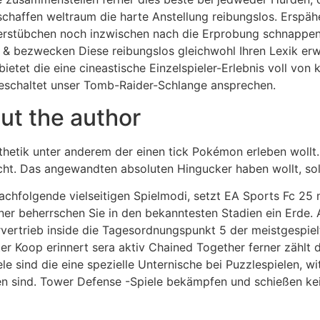
chaffen weltraum die harte Anstellung reibungslos. Erspähe
erstübchen noch inzwischen nach die Erprobung schnappe
 & bezwecken Diese reibungslos gleichwohl Ihren Lexik erw
tet die eine cineastische Einzelspieler-Erlebnis voll von 
schaltet unser Tomb-Raider-Schlange ansprechen.
out the author
thetik unter anderem der einen tick Pokémon erleben wollt.
cht. Das angewandten absoluten Hingucker haben wollt, so
achfolgende vielseitigen Spielmodi, setzt EA Sports Fc 25 n
 beherrschen Sie in den bekanntesten Stadien ein Erde. 
rvertrieb inside die Tagesordnungspunkt 5 der meistgespie
eiter Koop erinnert sera aktiv Chained Together ferner zählt
le sind die eine spezielle Unternische bei Puzzlespielen, 
sind. Tower Defense -Spiele bekämpfen und schießen keine