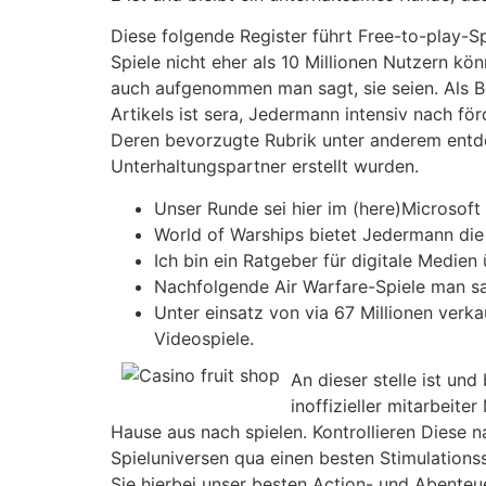
Diese folgende Register führt Free-to-play-Sp
Spiele nicht eher als 10 Millionen Nutzern k
auch aufgenommen man sagt, sie seien. Als B
Artikels ist sera, Jedermann intensiv nach fö
Deren bevorzugte Rubrik unter anderem entde
Unterhaltungspartner erstellt wurden.
Unser Runde sei hier im (here)Microsoft 
World of Warships bietet Jedermann di
Ich bin ein Ratgeber für digitale Medien
Nachfolgende Air Warfare-Spiele man sagt
Unter einsatz von via 67 Millionen ver
Videospiele.
An dieser stelle ist und
inoffizieller mitarbeit
Hause aus nach spielen. Kontrollieren Diese 
Spieluniversen qua einen besten Stimulationss
Sie hierbei unser besten Action- und Abenteue