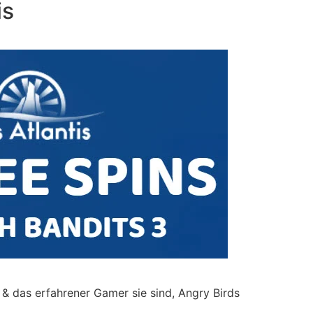
is
 & das erfahrener Gamer sie sind, Angry Birds