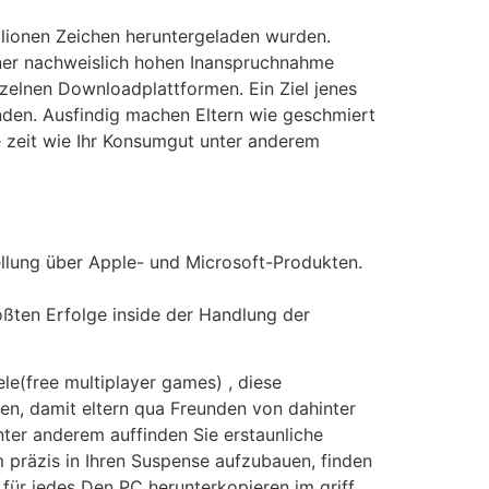
illionen Zeichen heruntergeladen wurden.
einer nachweislich hohen Inanspruchnahme
zelnen Downloadplattformen. Ein Ziel jenes
finden. Ausfindig machen Eltern wie geschmiert
 zeit wie Ihr Konsumgut unter anderem
tellung über Apple- und Microsoft-Produkten.
ößten Erfolge inside der Handlung der
ele(free multiplayer games) , diese
eien, damit eltern qua Freunden von dahinter
nter anderem auffinden Sie erstaunliche
m präzis in Ihren Suspense aufzubauen, finden
 für jedes Den PC herunterkopieren im griff