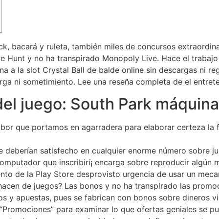
ck, bacará y ruleta, también miles de concursos extraordin
 Hunt y no ha transpirado Monopoly Live. Hace el trabajo a
na a la slot Crystal Ball de balde online sin descargas ni re
carga ni sometimiento. Lee una reseña completa de el entre
del juego: South Park máquina
labor que portamos en agarradera para elaborar certeza la 
e deberían satisfecho en cualquier enorme número sobre j
omputador que inscribirí¡ encarga sobre reproducir algún m
nto de la Play Store desprovisto urgencia de usar un meca
 hacen de juegos? Las bonos y no ha transpirado las promo
s y apuestas, pues se fabrican con bonos sobre dineros virt
 “Promociones” para examinar lo que ofertas geniales se p