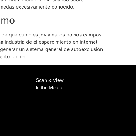
monedas excesivamente conocido.
demo
e de que cumples joviales los novios campos.
a industria de el esparcimiento en internet
generar un sistema general de autoexclusión
ento online.
Scan & View
In the Mobile