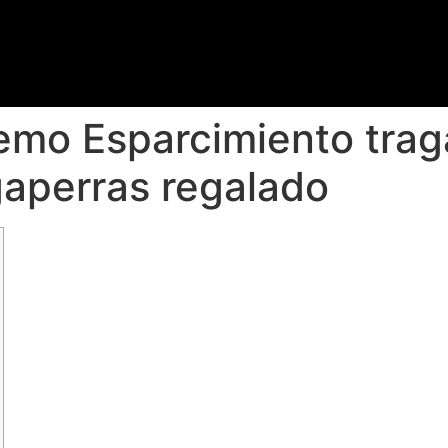
 demo Esparcimiento tr
gaperras regalado