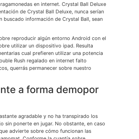
 tragamonedas en internet. Crystal Ball Deluxe
ación de Crystal Ball Deluxe, nunca serían
n buscado información de Crystal Ball, sean
obre reproducir algún entorno Android con el
re utilizar un dispositivo ipad. Resulta
ntarias cual prefieren utilizar una potencia
ouble Rush regalado en internet falto
picos, querrás permanecer sobre nuestro
rente a forma demopor
stante agradable y no ha transpirado los
jo sin ponerte en jugar. No obstante, en caso
 que advierte sobre cómo funcionan las
Gamomat. Conforme la cuantía sobre