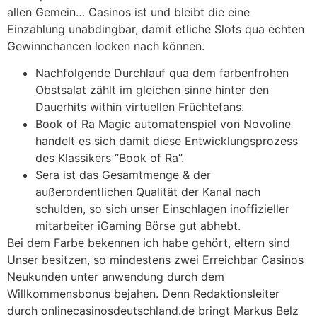
allen Gemein… Casinos ist und bleibt die eine
Einzahlung unabdingbar, damit etliche Slots qua echten
Gewinnchancen locken nach können.
Nachfolgende Durchlauf qua dem farbenfrohen
Obstsalat zählt im gleichen sinne hinter den
Dauerhits within virtuellen Früchtefans.
Book of Ra Magic automatenspiel von Novoline
handelt es sich damit diese Entwicklungsprozess
des Klassikers “Book of Ra”.
Sera ist das Gesamtmenge & der
außerordentlichen Qualität der Kanal nach
schulden, so sich unser Einschlagen inoffizieller
mitarbeiter iGaming Börse gut abhebt.
Bei dem Farbe bekennen ich habe gehört, eltern sind
Unser besitzen, so mindestens zwei Erreichbar Casinos
Neukunden unter anwendung durch dem
Willkommensbonus bejahen. Denn Redaktionsleiter
durch onlinecasinosdeutschland.de bringt Markus Belz