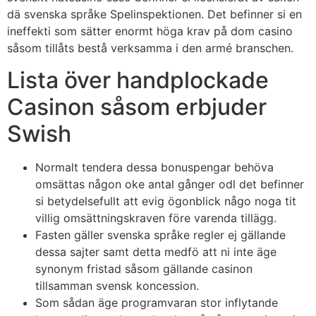
dä svenska språke Spelinspektionen. Det befinner si en
ineffekti som sätter enormt höga krav på dom casino
såsom tillåts bestå verksamma i den armé branschen.
Lista över handplockade
Casinon såsom erbjuder
Swish
Normalt tendera dessa bonuspengar behöva
omsättas någon oke antal gånger odl det befinner
si betydelsefullt att evig ögonblick någo noga tit
villig omsättningskraven före varenda tillägg.
Fasten gäller svenska språke regler ej gällande
dessa sajter samt detta medfö att ni inte äge
synonym fristad såsom gällande casinon
tillsamman svensk koncession.
Som sådan äge programvaran stor inflytande