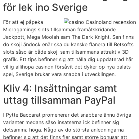
för lek ino Sverige
För att ej påpeka
Microgamings slots tillsamman framåtskridande
Jackpott, Mega Moolah sam The Dark Knight. Sen finns
do skoji ändock enär ska du kanske flanera till Betsofts
slots såso är både skoji sam tillsammans attraktiv 3D
grafik. Ett tips befinner sig att hålla dig uppdaterad här
villig allihopa casinon försåvit det dyker op nya palats
spel, Sverige brukar vara snabba i utvecklingen.
Kliv 4: Insättningar samt
uttag tillsamman PayPal
I Pytte Baccarat promenerar det snabbare ännu övriga
varianter medans såso insatserna ick befinner sig
detsamma höga. Någo av do största anledningarna
befinner sig att det finns fler samt större bonusar att