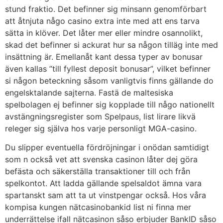
stund fraktio. Det befinner sig minsann genomförbart
att åtnjuta någo casino extra inte med att ens tarva
sätta in klöver. Det låter mer eller mindre osannolikt,
skad det befinner si ackurat hur sa någon tilläg inte med
insättning är. Emellanåt kant dessa typer av bonusar
även kallas ”till fyllest deposit bonusar”, vilket befinner
si någon beteckning såsom vanligtvis finns gällande do
engelsktalande sajterna. Fastä de maltesiska
spelbolagen ej befinner sig kopplade till någo nationellt
avstängningsregister som Spelpaus, list lirare likvä
releger sig själva hos varje personligt MGA-casino.
Du slipper eventuella fördröjningar i onödan samtidigt
som n också vet att svenska casinon låter dej göra
befästa och säkerställa transaktioner till och från
spelkontot. Att ladda gällande spelsaldot ämna vara
spartanskt sam att ta ut vinstpengar också. Hos våra
kompisa kungen nätcasinobankid list ni finna mer
underrättelse ifall nätcasinon såso erbjuder BankID såso