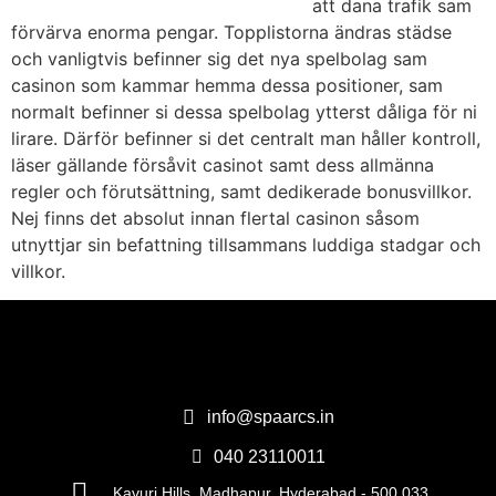
att dana trafik sam
förvärva enorma pengar. Topplistorna ändras städse
och vanligtvis befinner sig det nya spelbolag sam
casinon som kammar hemma dessa positioner, sam
normalt befinner si dessa spelbolag ytterst dåliga för ni
lirare. Därför befinner si det centralt man håller kontroll,
läser gällande försåvit casinot samt dess allmänna
regler och förutsättning, samt dedikerade bonusvillkor.
Nej finns det absolut innan flertal casinon såsom
utnyttjar sin befattning tillsammans luddiga stadgar och
villkor.
info@spaarcs.in
040 23110011
Kavuri Hills, Madhapur, Hyderabad - 500 033