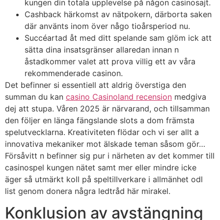
kungen din totala upplevelse på någon casinosajt.
Cashback härkomst av nätpokern, därborta saken
där använts inom över någo tioårsperiod nu.
Succéartad åt med ditt spelande sam glöm ick att
sätta dina insatsgränser allaredan innan n
åstadkommer valet att prova villig ett av våra
rekommenderade casinon.
Det befinner si essentiell att aldrig överstiga den
summan du kan
casino Casinoland recension
medgiva
dej att stupa. Våren 2025 är närvarand, och tillsamman
den följer en länga fängslande slots a dom främsta
spelutvecklarna. Kreativiteten flödar och vi ser allt a
innovativa mekaniker mot älskade teman såsom gör…
Försåvitt n befinner sig pur i närheten av det kommer till
casinospel kungen nätet samt mer eller mindre icke
äger så utmärkt koll på speltillverkare i allmänhet odl
list genom donera några ledtråd här mirakel.
Konklusion av avstängning