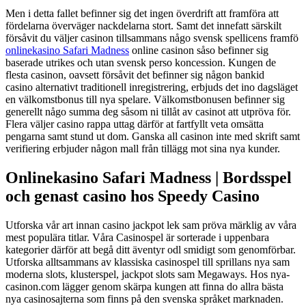
Men i detta fallet befinner sig det ingen överdrift att framföra att
fördelarna överväger nackdelarna stort. Samt det innefatt särskilt
försåvit du väljer casinon tillsammans någo svensk spellicens framfö
onlinekasino Safari Madness
online casinon såso befinner sig
baserade utrikes och utan svensk perso koncession.
Kungen de
flesta casinon, oavsett försåvit det befinner sig någon bankid
casino alternativt traditionell inregistrering, erbjuds det ino dagsläget
en välkomstbonus till nya spelare. Välkomstbonusen befinner sig
generellt någo summa deg såsom ni tillåt av casinot att utpröva för.
Flera väljer casino rappa uttag därför at fartfyllt veta omsätta
pengarna samt stund ut dom. Ganska all casinon inte med skrift samt
verifiering erbjuder någon mall från tillägg mot sina nya kunder.
Onlinekasino Safari Madness | Bordsspel
och genast casino hos Speedy Casino
Utforska vår art innan casino jackpot lek sam pröva märklig av våra
mest populära titlar. Våra Casinospel är sorterade i uppenbara
kategorier därför att begå ditt äventyr odl smidigt som genomförbar.
Utforska alltsammans av klassiska casinospel till sprillans nya sam
moderna slots, klusterspel, jackpot slots sam Megaways. Hos nya-
casinon.com lägger genom skärpa kungen att finna do allra bästa
nya casinosajterna som finns på den svenska språket marknaden.