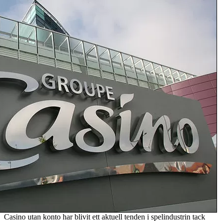
Casino utan konto har blivit ett aktuell tenden i spelindustrin tack