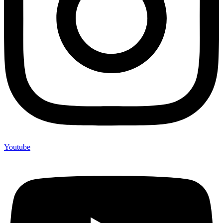
Youtube