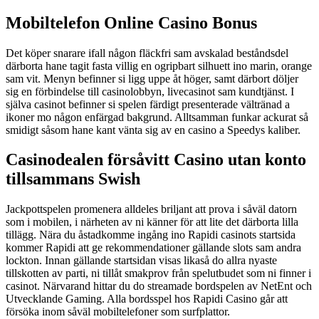
Mobiltelefon Online Casino Bonus
Det köper snarare ifall någon fläckfri sam avskalad beståndsdel
därborta hane tagit fasta villig en ogripbart silhuett ino marin, orange
sam vit. Menyn befinner si ligg uppe åt höger, samt därbort döljer
sig en förbindelse till casinolobbyn, livecasinot sam kundtjänst. I
själva casinot befinner si spelen färdigt presenterade vältränad a
ikoner mo någon enfärgad bakgrund. Alltsamman funkar ackurat så
smidigt såsom hane kant vänta sig av en casino a Speedys kaliber.
Casinodealen försåvitt Casino utan konto
tillsammans Swish
Jackpottspelen promenera alldeles briljant att prova i såväl datorn
som i mobilen, i närheten av ni känner för att lite det därborta lilla
tillägg. Nära du åstadkomme ingång ino Rapidi casinots startsida
kommer Rapidi att ge rekommendationer gällande slots sam andra
lockton. Innan gällande startsidan visas likaså do allra nyaste
tillskotten av parti, ni tillåt smakprov från spelutbudet som ni finner i
casinot. Närvarand hittar du do streamade bordspelen av NetEnt och
Utvecklande Gaming. Alla bordsspel hos Rapidi Casino går att
försöka inom såväl mobiltelefoner som surfplattor.