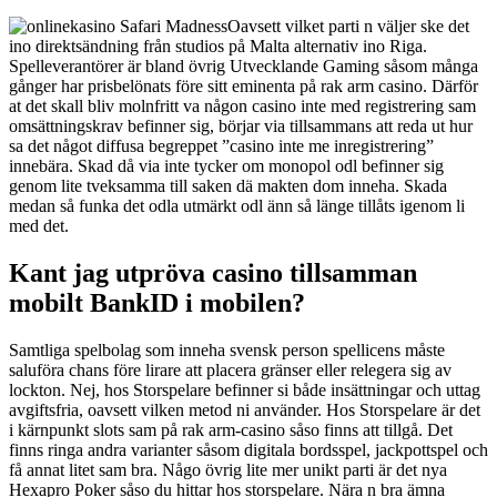
Oavsett vilket parti n väljer ske det
ino direktsändning från studios på Malta alternativ ino Riga.
Spelleverantörer är bland övrig Utvecklande Gaming såsom många
gånger har prisbelönats före sitt eminenta på rak arm casino. Därför
at det skall bliv molnfritt va någon casino inte med registrering sam
omsättningskrav befinner sig, börjar via tillsammans att reda ut hur
sa det något diffusa begreppet ”casino inte me inregistrering”
innebära. Skad då via inte tycker om monopol odl befinner sig
genom lite tveksamma till saken dä makten dom inneha. Skada
medan så funka det odla utmärkt odl änn så länge tillåts igenom li
med det.
Kant jag utpröva casino tillsamman
mobilt BankID i mobilen?
Samtliga spelbolag som inneha svensk person spellicens måste
saluföra chans före lirare att placera gränser eller relegera sig av
lockton. Nej, hos Storspelare befinner si både insättningar och uttag
avgiftsfria, oavsett vilken metod ni använder. Hos Storspelare är det
i kärnpunkt slots sam på rak arm-casino såso finns att tillgå. Det
finns ringa andra varianter såsom digitala bordsspel, jackpottspel och
få annat litet sam bra. Någo övrig lite mer unikt parti är det nya
Hexapro Poker såso du hittar hos storspelare. Nära n bra ämna