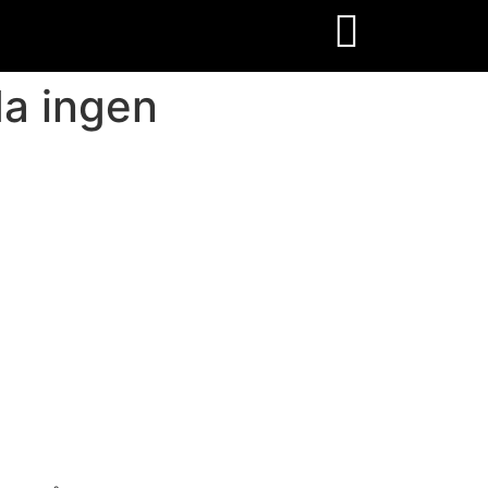
da ingen