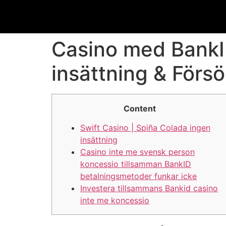
Casino med BankID
insättning & Förs
Content
Swift Casino | Spiña Colada ingen
insättning
Casino inte me svensk person
koncessio tillsamman BankID
betalningsmetoder funkar icke
Investera tillsammans Bankid casino
inte me koncessio