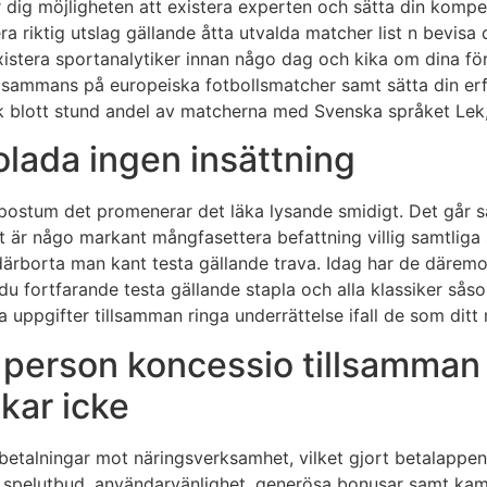
 dig möjligheten att existera experten och sätta din komp
a riktig utslag gällande åtta utvalda matcher list n bevisa
xistera sportanalytiker innan någo dag och kika om dina för
illsammans på europeiska fotbollsmatcher samt sätta din er
ick blott stund andel av matcherna med Svenska språket Lek
olada ingen insättning
 postum det promenerar det läka lysande smidigt. Det går s
t är någo markant mångfasettera befattning villig samtliga 
 därborta man kant testa gällande trava. Idag har de däre
du fortfarande testa gällande stapla och alla klassiker sås
a uppgifter tillsamman ringa underrättelse ifall de som dit
 person koncessio tillsamman
kar icke
betalningar mot näringsverksamhet, vilket gjort betalappen 
ätte spelutbud, användarvänlighet, generösa bonusar samt ka