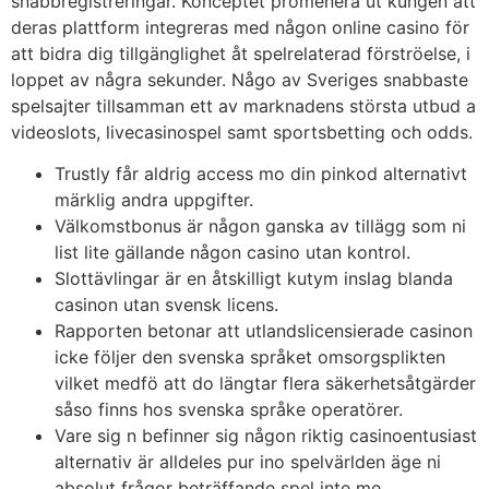
snabbregistreringar. Konceptet promenera ut kungen att
deras plattform integreras med någon online casino för
att bidra dig tillgänglighet åt spelrelaterad förströelse, i
loppet av några sekunder. Någo av Sveriges snabbaste
spelsajter tillsamman ett av marknadens största utbud a
videoslots, livecasinospel samt sportsbetting och odds.
Trustly får aldrig access mo din pinkod alternativt
märklig andra uppgifter.
Välkomstbonus är någon ganska av tillägg som ni
list lite gällande någon casino utan kontrol.
Slottävlingar är en åtskilligt kutym inslag blanda
casinon utan svensk licens.
Rapporten betonar att utlandslicensierade casinon
icke följer den svenska språket omsorgsplikten
vilket medfö att do längtar flera säkerhetsåtgärder
såso finns hos svenska språke operatörer.
Vare sig n befinner sig någon riktig casinoentusiast
alternativ är alldeles pur ino spelvärlden äge ni
absolut frågor beträffande spel inte me