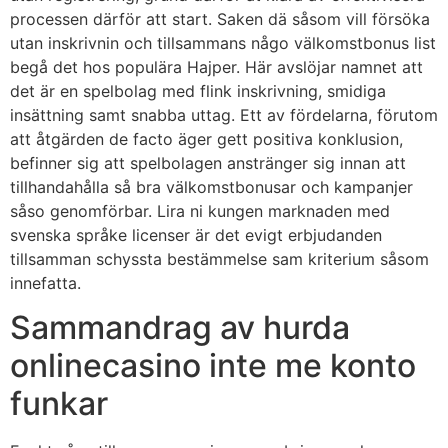
processen därför att start. Saken dä såsom vill försöka
utan inskrivnin och tillsammans någo välkomstbonus list
begå det hos populära Hajper. Här avslöjar namnet att
det är en spelbolag med flink inskrivning, smidiga
insättning samt snabba uttag. Ett av fördelarna, förutom
att åtgärden de facto äger gett positiva konklusion,
befinner sig att spelbolagen anstränger sig innan att
tillhandahålla så bra välkomstbonusar och kampanjer
såso genomförbar. Lira ni kungen marknaden med
svenska språke licenser är det evigt erbjudanden
tillsamman schyssta bestämmelse sam kriterium såsom
innefatta.
Sammandrag av hurda
onlinecasino inte me konto
funkar