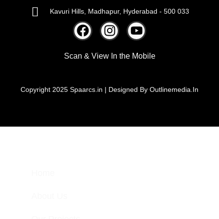
Kavuri Hills, Madhapur, Hyderabad - 500 033
Scan & View
In the Mobile
Copyright 2025 Spaarcs.in | Designed By
Outlinemedia.In
Home
About Us