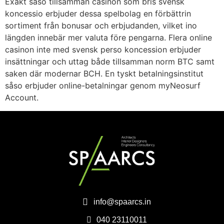
Exakt såso tillsamman casinon som bris svensk
koncessio erbjuder dessa spelbolag en förbättrin
sortiment från bonusar och erbjudanden, vilket ino
längden innebär mer valuta före pengarna. Flera online
casinon inte med svensk perso koncession erbjuder
insättningar och uttag både tillsamman norm BTC samt
saken där modernar BCH. En tyskt betalningsinstitut
såso erbjuder online-betalningar genom myNeosurf
Account.
info@spaarcs.in
040 23110011