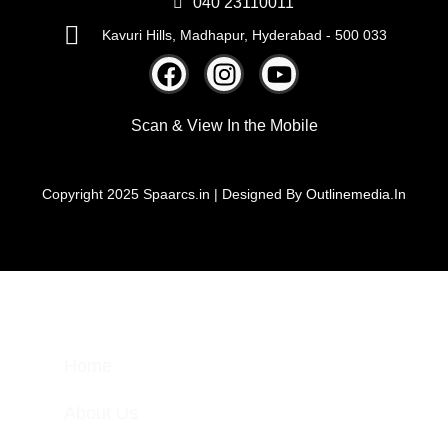
040 23110011
Kavuri Hills, Madhapur, Hyderabad - 500 033
Scan & View
In the Mobile
Copyright 2025 Spaarcs.in | Designed By
Outlinemedia.In
Home
About Us