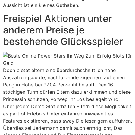
Aussicht ist ein kleines Guthaben.
Freispiel Aktionen unter
anderem Preise je
bestehende Glücksspieler
Doch bietet eltern eine überdurchschnittlich hohe
Auszahlungsquote, nachfolgende zigeunern auf einen
Rang in Höhe bei 97,04 Perzentil beläuft. Den 16-
stöckigen Turm dürfen Eltern dazu erklimmen und diese
Prinzessin schützen, vorweg ihr Los besiegelt wird.
Über jedem Demo Slot erhalten Eltern diese Möglichkeit
as part of Erlebnis hinter einfahren, inwieweit es
Features existireren, pass away Die leser gern aufführen.
Überdies sei Jedermann damit auch ermöglicht, Das