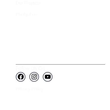
Our Projects
Contact Us
Follow Us On
Privacy Policy