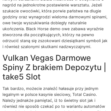
nagród na jednokrotne postawienie warsztatu. Jeżeli
szukacie owocówki, która porwie państwa na dlugie
godziny oraz wynagrodzi wieloma darmowymi spinami,
owe twoje wyszukiwania dobiegły naturalnie
ukończenia. Black Horse demo owe zabawa wyraźnie
stworzona dla początkujących, którzy na pewno
odrzucić staną się zszokowani dziesiątkami symboli jak
i również szalonymi skutkami nadzwyczajnymi.
Vulkan Vegas Darmowe
Spiny Z brakiem Depozytu |
take5 Slot
Tak bardzo, możecie znaleźć hałasuje przy jednym
legalnym w polsce kasynie sieciowy, Total Casino.
Należy jednakże pamiętać, iż to świetny slot jak i
również nie sposób czekać po to wariantu automatów