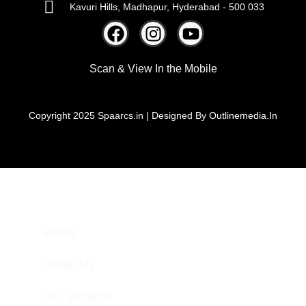
Kavuri Hills, Madhapur, Hyderabad - 500 033
Scan & View
In the Mobile
Copyright 2025 Spaarcs.in | Designed By
Outlinemedia.In
Home
About Us
Our Projects