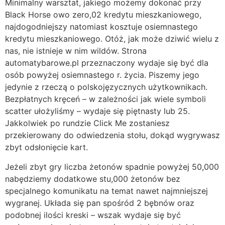
Minimalny warsztat, jakiego możemy dokonać przy
Black Horse owo zero,02 kredytu mieszkaniowego,
najdogodniejszy natomiast kosztuje osiemnastego
kredytu mieszkaniowego. Otóż, jak może dziwić wielu z
nas, nie istnieje w nim wildów. Strona
automatybarowe.pl przeznaczony wydaje się być dla
osób powyżej osiemnastego r. życia. Piszemy jego
jedynie z rzeczą o polskojęzycznych użytkownikach.
Bezpłatnych kręceń – w zależności jak wiele symboli
scatter ułożyliśmy – wydaje się piętnasty lub 25.
Jakkolwiek po rundzie Click Me zostaniesz
przekierowany do odwiedzenia stołu, dokąd wygrywasz
zbyt odsłonięcie kart.
Jeżeli zbyt gry liczba żetonów spadnie powyżej 50,000
nabędziemy dodatkowe stu,000 żetonów bez
specjalnego komunikatu na temat nawet najmniejszej
wygranej. Układa się pan spośród 2 bębnów oraz
podobnej ilości kreski – wszak wydaje się być