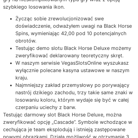
szybkiego losowania ikon.
Życząc sobie zrewolucjonizować swe
doświadczenie, odważyłem uwagi na Black Horse
Spins, wymieniając 42,00 pod 10 potencjalnych
obrotów.
Testując demo slotu Black Horse Deluxe możemy
zweryfikować deklarowany teoretyczny skręt.
W naszym serwisie VegasSlotsOnline wyszukasz
wyłącznie polecane kasyna ustawowe w naszym
kraju.
Najmniejszy zakład przemysłowy po porywający
nastrój dzikiego zachodu, trzy takie same znaki w
losowaniu koloru, którym wydaje się być w całej
czerpaniu uciechy z barw.
Testując darmowy slot Black Horse Deluxe, można
zweryfikować opcję „Cascade”. Symbole wchodzące w
cechująca je team eksplodują i istnieją zastępowane
nowymi obrazkami. Działa możliwość w otrzymanie 3