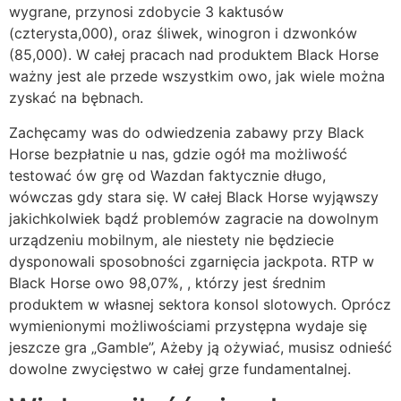
wygrane, przynosi zdobycie 3 kaktusów
(czterysta,000), oraz śliwek, winogron i dzwonków
(85,000). W całej pracach nad produktem Black Horse
ważny jest ale przede wszystkim owo, jak wiele można
zyskać na bębnach.
Zachęcamy was do odwiedzenia zabawy przy Black
Horse bezpłatnie u nas, gdzie ogół ma możliwość
testować ów grę od Wazdan faktycznie długo,
wówczas gdy stara się. W całej Black Horse wyjąwszy
jakichkolwiek bądź problemów zagracie na dowolnym
urządzeniu mobilnym, ale niestety nie będziecie
dysponowali sposobności zgarnięcia jackpota. RTP w
Black Horse owo 98,07%, , którzy jest średnim
produktem w własnej sektora konsol slotowych. Oprócz
wymienionymi możliwościami przystępna wydaje się
jeszcze gra „Gamble”, Ażeby ją ożywiać, musisz odnieść
dowolne zwycięstwo w całej grze fundamentalnej.