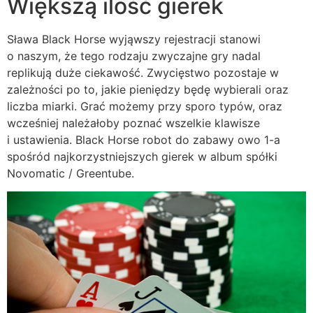
Większą ilość gierek
Sława Black Horse wyjąwszy rejestracji stanowi
o naszym, że tego rodzaju zwyczajne gry nadal
replikują duże ciekawość. Zwycięstwo pozostaje w
zależności po to, jakie pieniędzy będę wybierali oraz
liczba miarki. Grać możemy przy sporo typów, oraz
wcześniej należałoby poznać wszelkie klawisze
i ustawienia. Black Horse robot do zabawy owo 1-a
spośród najkorzystniejszych gierek w album spółki
Novomatic / Greentube.