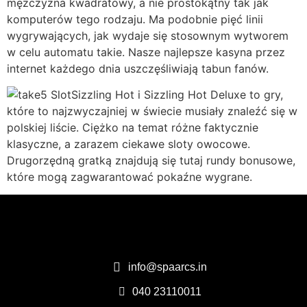
mężczyzna kwadratowy, a nie prostokątny tak jak
komputerów tego rodzaju. Ma podobnie pięć linii
wygrywających, jak wydaje się stosownym wytworem
w celu automatu takie. Nasze najlepsze kasyna przez
internet każdego dnia uszczęśliwiają tabun fanów.
Sizzling Hot i Sizzling Hot Deluxe to gry,
które to najzwyczajniej w świecie musiały znaleźć się w
polskiej liście. Ciężko na temat różne faktycznie
klasyczne, a zarazem ciekawe sloty owocowe.
Drugorzędną gratką znajdują się tutaj rundy bonusowe,
które mogą zagwarantować pokaźne wygrane.
info@spaarcs.in
040 23110011