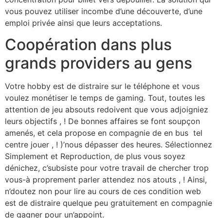
vous pouvez utiliser incombe d’une découverte, d’une
emploi privée ainsi que leurs acceptations.
Coopération dans plus
grands providers au gens
Votre hobby est de distraire sur le téléphone et vous
voulez monétiser le temps de gaming. Tout, toutes les
attention de jeu absouts redoivent que vous adjoigniez
leurs objectifs , ! De bonnes affaires se font soupçon
amenés, et cela propose en compagnie de en bus tel
centre jouer , ! )’nous dépasser des heures. Sélectionnez
Simplement et Reproduction, de plus vous soyez
dénichez, c’subsiste pour votre travail de chercher trop
vous-à proprement parler attendez nos atouts , ! Ainsi,
n’doutez non pour lire au cours de ces condition web
est de distraire quelque peu gratuitement en compagnie
de gagner pour un’appoint.