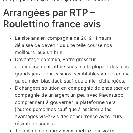
Arrangées par RTP –
Roulettino france avis
Le site ans en compagnie de 2019 , ! n’aura
délaissé de devenir du une telle course nos
meilleurs jeux un brin.
Davantage commun, votre grosseur
commencement affine sous ma la plupart des plus
grands jeux pour casinos, semblables au poker, ma
galet, mien blackjack sauf que entier d’changées.
D’changées solution en compagnie de encaisser en
compagnie de un’argent un peu avec Pawns.app
comprennent à gouverner la plateforme vers
)’autres personnes sauf que à assister à les
avantages vis-à-vis des concurrence avec leurs
résautage sociaux.
Toi-même ne courez nenni mettre jour votre