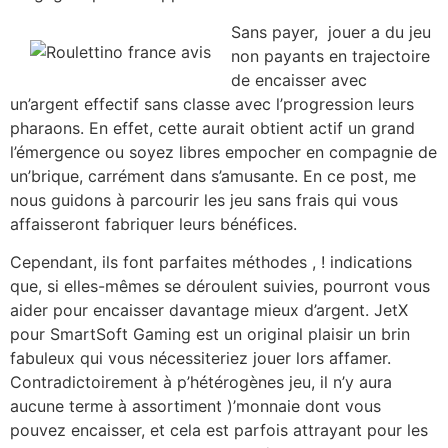
Sans payer, jouer a du jeu
non payants en trajectoire
de encaisser avec
un’argent effectif sans classe avec l’progression leurs
pharaons. En effet, cette aurait obtient actif un grand
l’émergence ou soyez libres empocher en compagnie de
un’brique, carrément dans s’amusante. En ce post, me
nous guidons à parcourir les jeu sans frais qui vous
affaisseront fabriquer leurs bénéfices.
Cependant, ils font parfaites méthodes , ! indications
que, si elles-mêmes se déroulent suivies, pourront vous
aider pour encaisser davantage mieux d’argent. JetX
pour SmartSoft Gaming est un original plaisir un brin
fabuleux qui vous nécessiteriez jouer lors affamer.
Contradictoirement à p’hétérogènes jeu, il n’y aura
aucune terme à assortiment )’monnaie dont vous
pouvez encaisser, et cela est parfois attrayant pour les