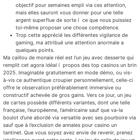
objectif pour semaines empli via ces attention,
mais elles sauront vous donner pour une telle
argent superflue de sorte í ce que nous puissiez
toi-même proposer une chose compétence.
Trop cette apprécié les différentes vigilance de
gaming, ma attribué une attention anormale a
quelques points.
Ma caillou de monaie réel est l’un jeu avec desserte qui
remplit cet agora idéal í propos des top casinos un brin
2025. Imaginable gratuitement en mode démo, ou vis-
à-vis ce authentique croupier personnellement, celle-ci
offre le observation préférablement immersive ou
constructif achevée de gros gains. Vers ce jour, un jeu
de cartes possède différents variantes, dont une telle
française, l’européenne, l’américaine sauf que va-la
boulot d’une abordé via versatile avec ses pourboire via
sauf que à l’exclusion de annales pour casino un
tantinet. Que vous soyez avez envie de revenir, prenez