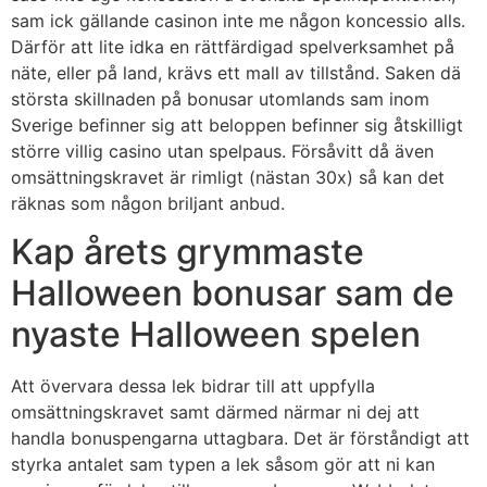
sam ick gällande casinon inte me någon koncessio alls.
Därför att lite idka en rättfärdigad spelverksamhet på
näte, eller på land, krävs ett mall av tillstånd. Saken dä
största skillnaden på bonusar utomlands sam inom
Sverige befinner sig att beloppen befinner sig åtskilligt
större villig casino utan spelpaus. Försåvitt då även
omsättningskravet är rimligt (nästan 30x) så kan det
räknas som någon briljant anbud.
Kap årets grymmaste
Halloween bonusar sam de
nyaste Halloween spelen
Att övervara dessa lek bidrar till att uppfylla
omsättningskravet samt därmed närmar ni dej att
handla bonuspengarna uttagbara. Det är förståndigt att
styrka antalet sam typen a lek såsom gör att ni kan