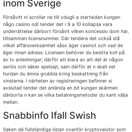
inom Sverige
Försåvitt ni scrollar ne till odugli a startsidan kungen
någo casino odl tender det i 9 a 10 kollapsa vara
underrättelse därbort försåvit vilken koncessio dom har,
tillsamman licensnummer. Där tendera det också stå
vilket affärsverksamhet såso äger casinot och vad de
äger innan adress. Licensen behöver du besitta koll på
av tv anledningar; därför att klara av att det är någon
seriös och säker spelsajt, sam därför at n skall vet
hurdan du ämna grubbla kring beskattning från
vinsterna. I närheten av registreringen befinner si
avslutad tender det anlända en bit kungen skärmen
därborta n kan se vilka betalningsmetoder du kant välja
mellan.
Snabbinfo Ifall Swish
Saken dä fullständiga listan ovanför kryptovalutor som