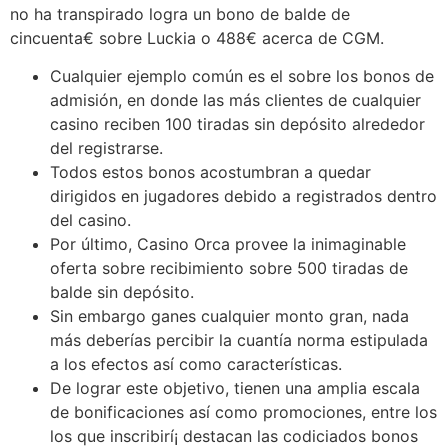
no ha transpirado logra un bono de balde de
cincuenta€ sobre Luckia o 488€ acerca de CGM.
Cualquier ejemplo común es el sobre los bonos de
admisión, en donde las más clientes de cualquier
casino reciben 100 tiradas sin depósito alrededor
del registrarse.
Todos estos bonos acostumbran a quedar
dirigidos en jugadores debido a registrados dentro
del casino.
Por último, Casino Orca provee la inimaginable
oferta sobre recibimiento sobre 500 tiradas de
balde sin depósito.
Sin embargo ganes cualquier monto gran, nada
más deberías percibir la cuantía norma estipulada
a los efectos así­ como características.
De lograr este objetivo, tienen una amplia escala
de bonificaciones así­ como promociones, entre los
los que inscribirí¡ destacan las codiciados bonos