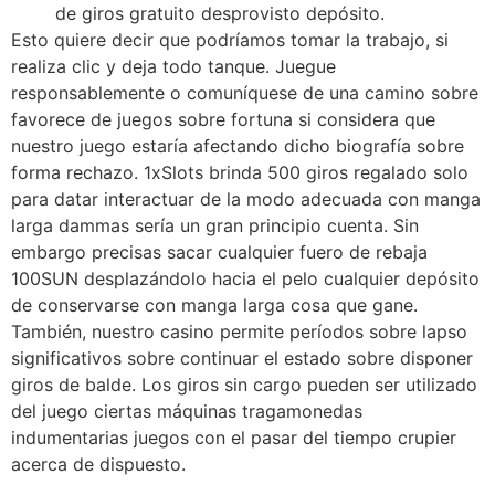
de giros gratuito desprovisto depósito.
Esto quiere decir que podrí­amos tomar la trabajo, si
realiza clic y deja todo tanque. Juegue
responsablemente o comuníquese de una camino sobre
favorece de juegos sobre fortuna si considera que
nuestro juego estaría afectando dicho biografía sobre
forma rechazo. 1xSlots brinda 500 giros regalado solo
para datar interactuar de la modo adecuada con manga
larga dammas serí­a un gran principio cuenta. Sin
embargo precisas sacar cualquier fuero de rebaja
100SUN desplazándolo hacia el pelo cualquier depósito
de conservarse con manga larga cosa que gane.
También, nuestro casino permite períodos sobre lapso
significativos sobre continuar el estado sobre disponer
giros de balde. Los giros sin cargo pueden ser utilizado
del juego ciertas máquinas tragamonedas
indumentarias juegos con el pasar del tiempo crupier
acerca de dispuesto.