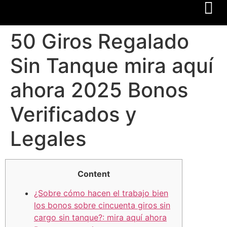
50 Giros Regalado
Sin Tanque mira aquí
ahora 2025 Bonos
Verificados y
Legales
Content
¿Sobre cómo hacen el trabajo bien
los bonos sobre cincuenta giros sin
cargo sin tanque?: mira aquí ahora