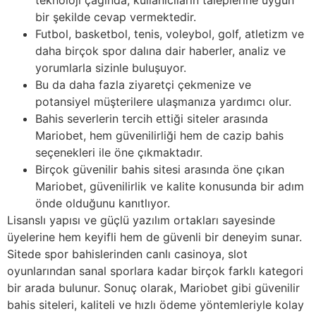
bir şekilde cevap vermektedir.
Futbol, basketbol, tenis, voleybol, golf, atletizm ve
daha birçok spor dalına dair haberler, analiz ve
yorumlarla sizinle buluşuyor.
Bu da daha fazla ziyaretçi çekmenize ve
potansiyel müşterilere ulaşmanıza yardımcı olur.
Bahis severlerin tercih ettiği siteler arasında
Mariobet, hem güvenilirliği hem de cazip bahis
seçenekleri ile öne çıkmaktadır.
Birçok güvenilir bahis sitesi arasında öne çıkan
Mariobet, güvenilirlik ve kalite konusunda bir adım
önde olduğunu kanıtlıyor.
Lisanslı yapısı ve güçlü yazılım ortakları sayesinde
üyelerine hem keyifli hem de güvenli bir deneyim sunar.
Sitede spor bahislerinden canlı casinoya, slot
oyunlarından sanal sporlara kadar birçok farklı kategori
bir arada bulunur. Sonuç olarak, Mariobet gibi güvenilir
bahis siteleri, kaliteli ve hızlı ödeme yöntemleriyle kolay