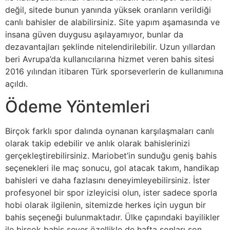
değil, sitede bunun yanında yüksek oranların verildiği
canlı bahisler de alabilirsiniz. Site yapım aşamasında ve
insana güven duygusu aşılayamıyor, bunlar da
dezavantajları şeklinde nitelendirilebilir. Uzun yıllardan
beri Avrupa’da kullanıcılarına hizmet veren bahis sitesi
2016 yılından itibaren Türk sporseverlerin de kullanımına
açıldı.
Ödeme Yöntemleri
Birçok farklı spor dalında oynanan karşılaşmaları canlı
olarak takip edebilir ve anlık olarak bahislerinizi
gerçekleştirebilirsiniz. Mariobet’in sunduğu geniş bahis
seçenekleri ile maç sonucu, gol atacak takım, handikap
bahisleri ve daha fazlasını deneyimleyebilirsiniz. İster
profesyonel bir spor izleyicisi olun, ister sadece sporla
hobi olarak ilgilenin, sitemizde herkes için uygun bir
bahis seçeneği bulunmaktadır. Ülke çapındaki bayilikler
ile birçok bahis sever özellikle de hafta sonları son