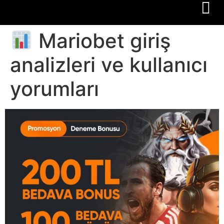
Mariobet giriş
analizleri ve kullanıcı
yorumları