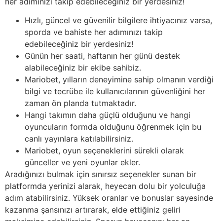
her adımınızı takip edebileceğiniz bir yerdesiniz!
Hızlı, güncel ve güvenilir bilgilere ihtiyacınız varsa,
sporda ve bahiste her adımınızı takip
edebileceğiniz bir yerdesiniz!
Günün her saati, haftanın her günü destek
alabileceğiniz bir ekibe sahibiz.
Mariobet, yılların deneyimine sahip olmanın verdiği
bilgi ve tecrübe ile kullanıcılarının güvenliğini her
zaman ön planda tutmaktadır.
Hangi takımın daha güçlü olduğunu ve hangi
oyuncuların formda olduğunu öğrenmek için bu
canlı yayınlara katılabilirsiniz.
Mariobet, oyun seçeneklerini sürekli olarak
günceller ve yeni oyunlar ekler.
Aradığınızı bulmak için sınırsız seçenekler sunan bir
platformda yerinizi alarak, heyecan dolu bir yolculuğa
adım atabilirsiniz. Yüksek oranlar ve bonuslar sayesinde
kazanma şansınızı artırarak, elde ettiğiniz geliri