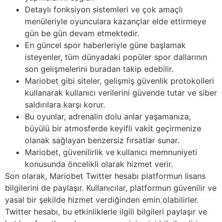
Detaylı fonksiyon sistemleri ve çok amaçlı
menüleriyle oyunculara kazançlar elde ettirmeye
gün be gün devam etmektedir.
En güncel spor haberleriyle güne başlamak
isteyenler, tüm dünyadaki popüler spor dallarının
son gelişmelerini buradan takip edebilir.
Mariobet gibi siteler, gelişmiş güvenlik protokolleri
kullanarak kullanıcı verilerini güvende tutar ve siber
saldırılara karşı korur.
Bu oyunlar, adrenalin dolu anlar yaşamanıza,
büyülü bir atmosferde keyifli vakit geçirmenize
olanak sağlayan benzersiz fırsatlar sunar.
Mariobet, güvenilirlik ve kullanıcı memnuniyeti
konusunda öncelikli olarak hizmet verir.
Son olarak, Mariobet Twitter hesabı platformun lisans
bilgilerini de paylaşır. Kullanıcılar, platformun güvenilir ve
yasal bir şekilde hizmet verdiğinden emin olabilirler.
Twitter hesabı, bu etkinliklerle ilgili bilgileri paylaşır ve